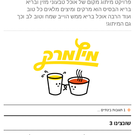
פרויקט מיתוג מקום של אוכל טבעוני מזין ובריא
*
מייל (אף אחד לא יראה אותו)
(חובה)
בריא הבסיס הוא מרקים ומיצים מלאים כל טוב
אתר
ועוד הרבה אוכל בריא ממש הוייב שמח וטוב לב וכך
גם המיתוג!
*
אנטי ספאם - באיזה כלי תחבורה אני טס (ארבע אותיות)
(חובה)
שלח תגובה
+
1 תגובות בינתיים ...
לפני 127 שנים
שונצינו 3
esim
פרוייקט מאד יפה