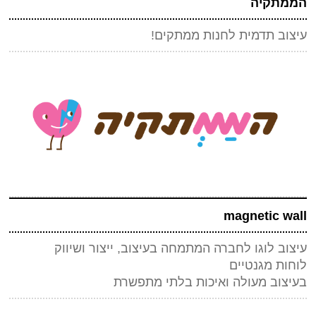
הממתקיה
*
שם
(חובה)
עיצוב תדמית לחנות ממתקים!
*
מייל (אף אחד לא יראה אותו)
(חובה)
אתר
*
אנטי ספאם - באיזה כלי תחבורה אני טס (ארבע אותיות)
(חובה)
magnetic wall
עיצוב לוגו לחברה המתמחה בעיצוב, ייצור ושיווק
לוחות מגנטיים
שלח תגובה
בעיצוב מעולה ואיכות בלתי מתפשרת