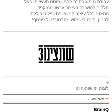
עבודת מיתוג רחבה לבניין פוסט תעשייתי בעל
חללים להשכרה בעיצוב עכשווי ומוקפד.
עכשיו אני !
המיתוג כלל עיצוב לוגו ושפת שילוט כוללת
*
שם
(חובה)
לבניין. פונט בשימוש: מנדטורי של פונטף!
*
מייל (אף אחד לא יראה אותו)
(חובה)
אתר
*
אנטי ספאם - באיזה כלי תחבורה אני טס (ארבע אותיות)
(חובה)
לוגוטייפ שונצינו 3
+
הוסף תגובה ...
שלח תגובה
עכשיו אני !
BrainQ