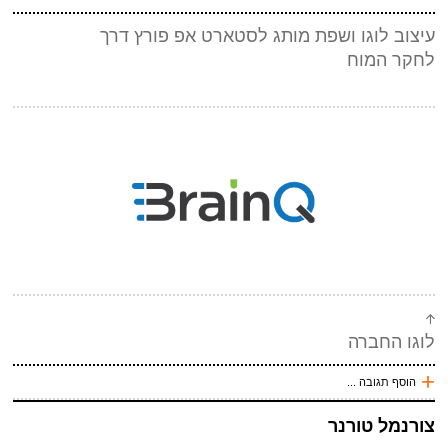
*
שם
(חובה)
עיצוב לוגו ושפת מותג לסטארט אפ פורץ דרך
*
מייל (אף אחד לא יראה אותו)
(חובה)
לחקר המוח
אתר
*
אנטי ספאם - באיזה כלי תחבורה אני טס (ארבע אותיות)
(חובה)
לוגו החברה
שלח תגובה
+
הוסף תגובה ...
עכשיו אני !
צורנמל טורנר
*
שם
(חובה)