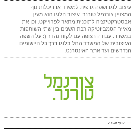
עיצוב לוגו ושפה גרפית למשרד אדריכלות נוף
*
מייל (אף אחד לא יראה אותו)
(חובה)
המצויין צורנמל טורנר. עיצוב הלוגו הוא מעין
אתר
אבסטרקטיזציה לתוכנית מתאר לפרוייקט. וכן את
מאייר הסמביוטיקה רבת השנים בין שתי השותפות
*
אנטי ספאם - באיזה כלי תחבורה אני טס (ארבע אותיות)
(חובה)
במשרד. עבודה רצופה עם לקוח נהדר (: על השפה
העיצובית של המשרד החל בלוגו דרך כל היישומים
הנדרשים ועד
אתר האינטרנט.
שלח תגובה
+
הוסף תגובה ...
עכשיו אני !