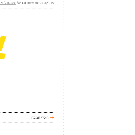
פרוייקט מיתוג שמח ובריא!
היכנסו לראו
אתר
*
אנטי
שלח תגובה
שלח תגובה
+
הוסף תגובה ...
עכשיו אני !