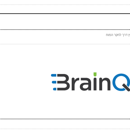
(חובה)
 (אף אחד לא יראה אותו)
(חובה)
ץ דרך לחקר המוח
 ספאם - באיזה כלי תחבורה אני טס (ארבע אותיות)
(חובה)