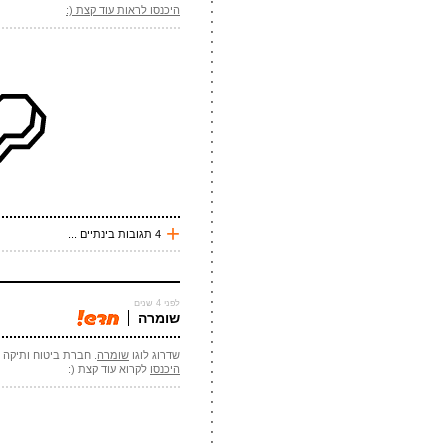
היכנסו לראות עוד קצת (:
esim
תודה !
עכשיו אני !
*
שם
*
מייל
אתר
*
אנטי
+
4 תגובות בינתיים ...
לפני 127 שנים
ליאב
לפני 4 שנים
ואי איזה פונט מושלם , אשמח לקישור ל
שומרה
שדרוג לוגו
שומרה
. חברת ביטוח ותיקה 
לפני 127 שנים
היכנסו
לקרוא עוד קצת (:
הטייס
פונט המעשן סנס במשקל רגיל
לפני 127 שנים