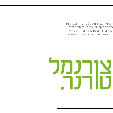
(חובה)
 (אף אחד לא יראה אותו)
(חובה)
נוף המצויין צורנמל טורנר. עיצוב הלוגו
של פרויקט. וכן את מאייר הסימביוזה
בודה רצופה עם לקוח נהדר (: על
השפה
 היישומים הנדרשים ועד אתר האינטרנט.
 ספאם - באיזה כלי תחבורה אני טס (ארבע אותיות)
(חובה)