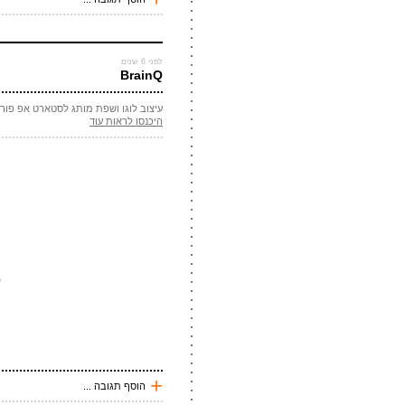
עכשיו אני !
*
שם
לפני 6 שנים
BrainQ
*
מייל
עיצוב לוגו ושפת מותג לסטארט אפ פור
אתר
היכנסו לראות עוד
*
אנטי
שלח תגובה
+
הוסף תגובה ...