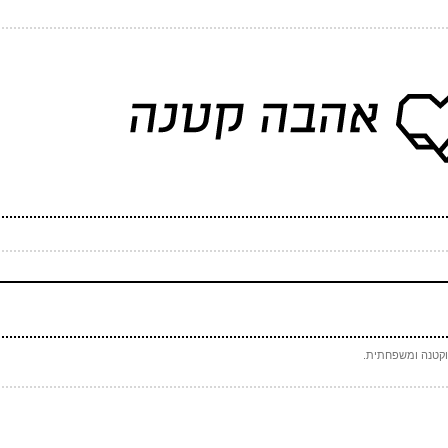
(חובה)
 (אף אחד לא יראה אותו)
(חובה)
 ספאם - באיזה כלי תחבורה אני טס (ארבע אותיות)
(חובה)
הורדת הפונט
וקטנה ומשפחתית.