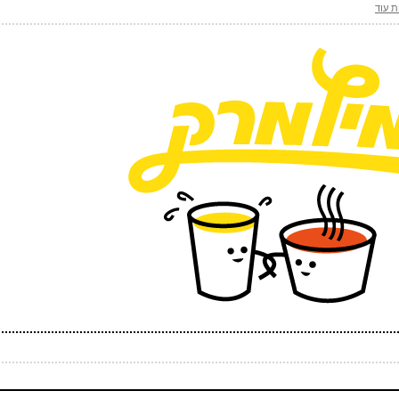
ת עוד
 ספאם - באיזה כלי תחבורה אני טס (ארבע אותיות)
(חובה)