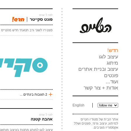
לפני 5 שנים
פונט סקייטר
פונט דו לשוני ורב תנועתי חדש מהטייס 
חדש!
עיצוב לוגו
מיתוג
עיצוב ובניית אתרים
פונטים
ועוד...
אודות + צור קשר
+
2 תגובות בינתיים ...
לפני 127 שנים
English
פורי השמנדריק
לפני 5 שנים
מיאו
אהבה קטנה
אתר הבית של סטודיו הטייס
למיתוג, עיצוב גרפי, פונטים ושלל
אקססוריז מגניבים.
עיצוב לוגו למותג מתנות בעיצוב מותאם
לפני 127 שנים