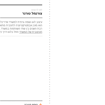
עכשיו אני !
*
שם
לפני 6 שנים
צורנמל טורנר
*
מייל
עיצוב לוגו ושפה גרפית למשרד אדריכלות 
אתר
הוא מעין אבסטרקטיזציה לתוכנית מתאר 
רבת השנים בין שתי השותפות במשרד. ע
העיצובית של המשרד
החל בלוגו דרך כל
*
אנטי
שלח תגובה
+
הוסף תגובה ...