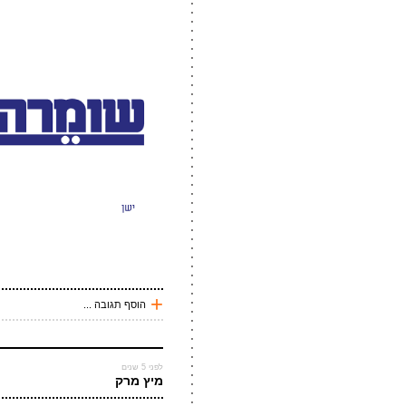
שלח תגובה
ליאם
איזה פונט מתאים לחיילים?
לפני 127 שנים
שרון
איזה פונט זה?
עכשיו אני !
*
שם
*
מייל
אתר
*
אנטי
+
הוסף תגובה ...
עכשיו אני !
*
שם
לפני 5 שנים
מיץ מרק
*
מייל