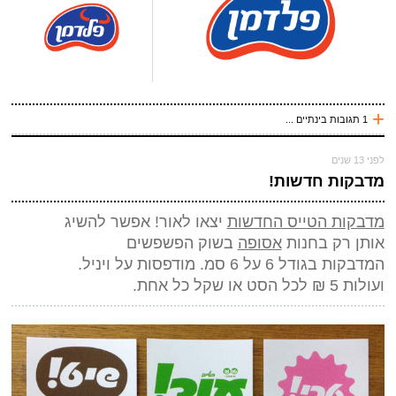
+
1 תגובות בינתיים ...
לפני 13 שנים
לפני 13 שנים
שלח תגובה
נורית
מדבקות חדשות!
אני כל כך נהנית לראות את העבודות שלך, פשוט מקום ממלא השראה, גם כאן וגם
באינסטגרם.
שבוע מקסים
מדבקות הטייס החדשות
יצאו לאור! אפשר להשיג
אותן רק בחנות
אסופה
בשוק הפשפשים
עכשיו אני !
המדבקות בגודל 6 על 6 סמ. מודפסות על ויניל.
*
שם
(חובה)
ועולות 5 ₪ לכל הסט או שקל כל אחת.
*
מייל (אף אחד לא יראה אותו)
(חובה)
אתר
*
אנטי ספאם - באיזה כלי תחבורה אני טס (ארבע אותיות)
(חובה)