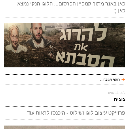
כאן באנר מתוך קמפיין הפרסום...
הלוגו הנקי נמצא
*
אנטי ספאם - באיזה כלי תחבורה אני טס (ארבע אותיות)
(חובה)
כאן (:
שלח תגובה
+
שלח תגובה
הוסף תגובה ...
עכשיו אני !
לפני 11 שנים
*
שם
(חובה)
גוגיה
*
מייל (אף אחד לא יראה אותו)
(חובה)
פרוייקט עיצוב לוגו ושילוט -
היכנסו לראות עוד
אתר
*
אנטי ספאם - באיזה כלי תחבורה אני טס (ארבע אותיות)