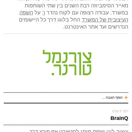
(חובה)
מאייר הסימביוזה רבת השנים בין שתי השותפות
במשרד. עבודה רצופה עם לקוח נהדר (: על
השפה
העיצובית של המשרד
החל בלוגו דרך כל היישומים
הנדרשים ועד אתר האינטרנט.
שלח תגובה
+
הוסף תגובה ...
עכשיו אני !
לפני 6 שנים
*
שם
(חובה)
BrainQ
*
מייל (אף אחד לא יראה אותו)
(חובה)
עיצוב לוגו ושפת מותג לסטארט אפ פורץ דרך