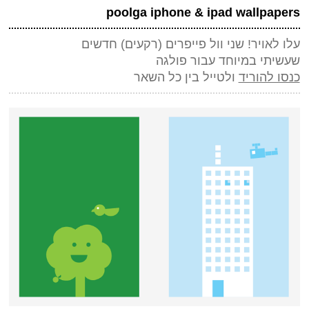
*
שם
(חובה)
poolga iphone & ipad wallpapers
שלח תגובה
*
מייל (אף אחד לא יראה אותו)
(חובה)
עלו לאויר! שני וול פייפרים (רקעים) חדשים
אתר
שעשיתי במיוחד עבור פולגה
כנסו להוריד
ולטייל בין כל השאר
*
אנטי ספאם - באיזה כלי תחבורה אני טס (ארבע אותיות)
(חובה)
שלח תגובה