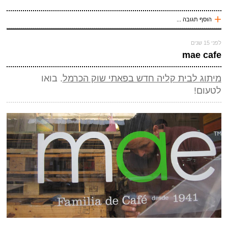
שלח תגובה
+
הוסף תגובה ...
עכשיו אני !
לפני 15 שנים
*
שם
(חובה)
mae cafe
*
מייל (אף אחד לא יראה אותו)
(חובה)
מיתוג לבית קליה חדש בפאתי שוק הכרמל
. בואו
אתר
לטעום!
*
אנטי ספאם - באיזה כלי תחבורה אני טס (ארבע אותיות)
(חובה)