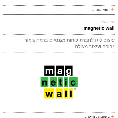
*
אנטי ספאם - באיזה כלי תחבורה אני טס (ארבע אותיות)
(חובה)
+
הוסף תגובה ...
עכשיו אני !
לפני 7 שנים
*
שם
(חובה)
magnetic wall
*
מייל (אף אחד לא יראה אותו)
(חובה)
עיצוב לוגו לחברת לוחות מגנטיים ברמת גימור
אתר
גבוהה ועיצוב מעולה
*
אנטי ספאם - באיזה כלי תחבורה אני טס (ארבע אותיות)
(חובה)
שלח תגובה
+
2 תגובות בינתיים ...