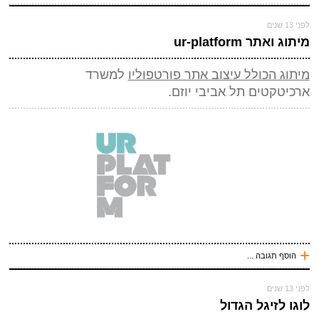
עכשיו אני !
לפני 13 שנים
*
שם
(חובה)
מיתוג ואתר ur-platform
שלח תגובה
*
מייל (אף אחד לא יראה אותו)
(חובה)
מיתוג הכולל עיצוב אתר פורטפוליו
למשרד
אתר
ארכיטקטים תל אביבי יוזם.
*
אנטי ספאם - באיזה כלי תחבורה אני טס (ארבע אותיות)
(חובה)
+
הוסף תגובה ...
עכשיו אני !
לפני 13 שנים
שלח תגובה
*
שם
(חובה)
לוגו לזיגל הגדול