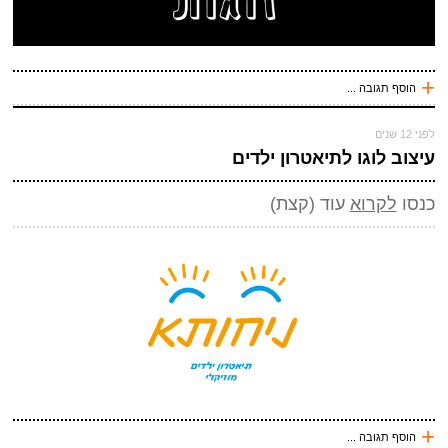
+
הוסף תגובה ...
עכשיו אני !
לפני 12 שנים
*
שם
(חובה)
עיצוב לוגו לתיאטרון ילדים
שלח תגובה
*
מייל (אף אחד לא יראה אותו)
(חובה)
כנסו
לקרוא
עוד (קצת)
אתר
*
אנטי ספאם - באיזה כלי תחבורה אני טס (ארבע אותיות)
(חובה)
+
הוסף תגובה ...