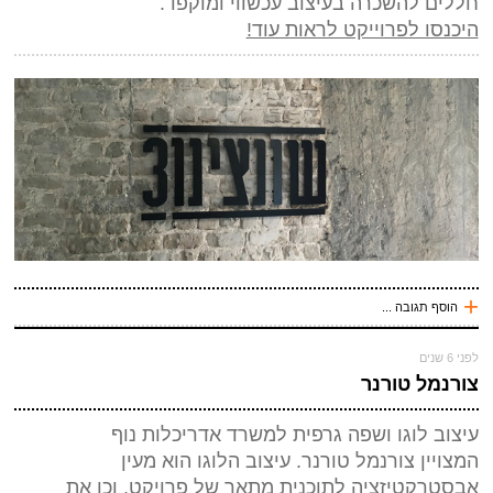
חללים להשכרה בעיצוב עכשווי ומוקפד.
היכנסו לפרוייקט לראות עוד!
*
אנטי ספאם - באיזה כלי תחבורה אני טס (ארבע אותיות)
(חובה)
+
הוסף תגובה ...
שלח תגובה
עכשיו אני !
לפני 6 שנים
*
שם
(חובה)
צורנמל טורנר
*
מייל (אף אחד לא יראה אותו)
(חובה)
עיצוב לוגו ושפה גרפית למשרד אדריכלות נוף
אתר
המצויין צורנמל טורנר. עיצוב הלוגו הוא מעין
אבסטרקטיזציה לתוכנית מתאר של פרויקט. וכן את
*
אנטי ספאם - באיזה כלי תחבורה אני טס (ארבע אותיות)