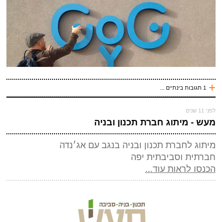
(חובה)
+
1 תגובות בינתיים ...
לפני 11 שנים
לפני 11 שנים
ישראל
מעש - מיתוג חברת תכנון ובניה
שלח תגובה
דני, את הכל אתה לוקח בהומור;)
כיף לך בחיים...
מיתוג לחברת תכנון ובניה בנגב עם אג׳נדה
עכשיו אני !
חברתית וסביבתית יפה
הכנסו לראות עוד...
*
שם
(חובה)
*
מייל (אף אחד לא יראה אותו)
(חובה)
אתר
*
אנטי ספאם - באיזה כלי תחבורה אני טס (ארבע אותיות)