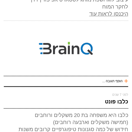
אתר
לחקר המוח
היכנסו לראות עוד
*
אנטי ספאם - באיזה כלי תחבורה אני טס (ארבע אותיות)
(חובה)
+
הוסף תגובה ...
שלח תגובה
עכשיו אני !
לפני 7 שנים
*
שם
(חובה)
כלבו פונט
*
מייל (אף אחד לא יראה אותו)
(חובה)
כלבו היא משפחה בת 20 משקלים ורוחבים
אתר
(חמישה משקלים וארבעה רוחבים)
חידוש של כמה סגנונות טיפוגרפיים קרובים משנות
*
אנטי ספאם - באיזה כלי תחבורה אני טס (ארבע אותיות)