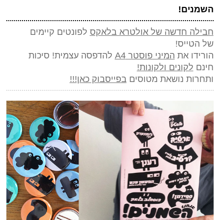
*
שם
(חובה)
השמנים!
*
מייל (אף אחד לא יראה אותו)
(חובה)
חבילה חדשה של אולטרא בלאקס
לפונטים קיימים
שלח תגובה
אתר
של הטייס!
הורידו את
המיני פוסטר A4
להדפסה עצמית! סיכות
*
אנטי ספאם - באיזה כלי תחבורה אני טס (ארבע אותיות)
(חובה)
חינם
לקונים ולקונות!
ותחרות נושאת מטוסים
בפייסבוק כאן!!!
שלח תגובה