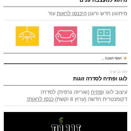
גאון
מיתוגון חדש ורענן
היכנסו לראות
עוד
עכשיו אני !
*
שם
(חובה)
*
מייל (אף אחד לא יראה אותו)
(חובה)
אתר
*
אנטי ספאם - באיזה כלי תחבורה אני טס (ארבע אותיות)
+
הוסף תגובה ...
(חובה)
עכשיו אני !
לפני 12 שנים
*
שם
(חובה)
לוגו ופתיח לסדרה זוגות
*
מייל (אף אחד לא יראה אותו)
(חובה)
עיצוב לוגו ו
פתיח
(ואריזה גרפית) לסדרה
אתר
דקומנטרית חדשה (ערוץ 8 וקשת)
כנסו לראות!
*
אנטי ספאם - באיזה כלי תחבורה אני טס (ארבע אותיות)
(חובה)
שלח תגובה