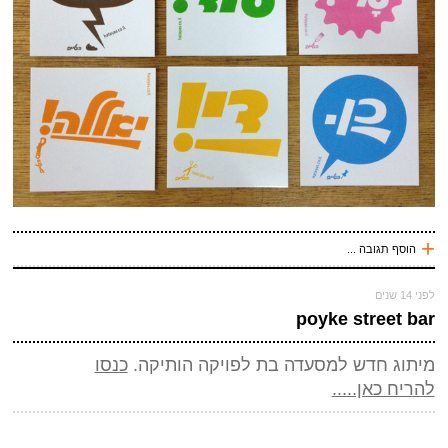
שלח תגובה
+
הוסף תגובה ...
עכשיו אני !
לפני 14 שנים
*
שם
(חובה)
poyke street bar
*
מייל (אף אחד לא יראה אותו)
(חובה)
מיתוג חדש למסעדה בת לפויקה הותיקה.
כנסו
אתר
להריח כאן.....
*
אנטי ספאם - באיזה כלי תחבורה אני טס (ארבע אותיות)
(חובה)