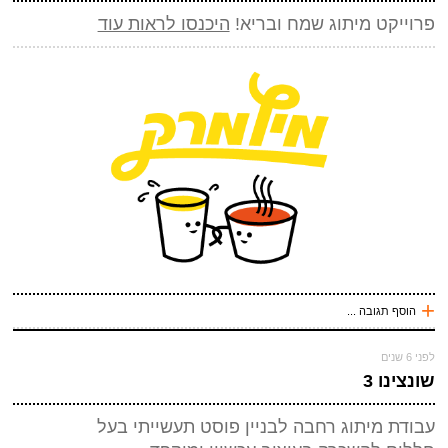
*
מייל (אף אחד לא יראה אותו)
(חובה)
פרוייקט מיתוג שמח ובריא!
היכנסו לראות עוד
אתר
*
אנטי ספאם - באיזה כלי תחבורה אני טס (ארבע אותיות)
(חובה)
שלח תגובה
+
הוסף תגובה ...
שלח תגובה
עכשיו אני !
לפני 6 שנים
*
שם
(חובה)
שונצינו 3
*
מייל (אף אחד לא יראה אותו)
(חובה)
עבודת מיתוג רחבה לבניין פוסט תעשייתי בעל
אתר