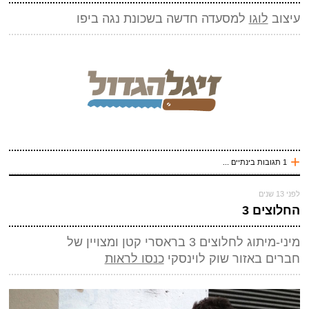
*
מייל (אף אחד לא יראה אותו)
(חובה)
עיצוב
לוגו
למסעדה חדשה בשכונת נגה ביפו
אתר
*
אנטי ספאם - באיזה כלי תחבורה אני טס (ארבע אותיות)
(חובה)
+
1 תגובות בינתיים ...
לפני 12 שנים
לפני 13 שנים
רות
החלוצים 3
לא שאתה זקוק לחוות הדעה שלי..
אבל אני מתארת לעצמי שנעים לשמוע -
שלח תגובה
ואי אתה טוב!
מיני-מיתוג לחלוצים 3 בראסרי קטן ומצויין של
רות
חברים באזור שוק לוינסקי
כנסו לראות
עכשיו אני !
*
שם
(חובה)