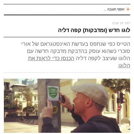
+
הוסף תגובה ...
עכשיו אני !
לפני 14 שנים
שלח תגובה
*
שם
(חובה)
לוגו חדש (ומדבקות) קפה דליה
*
מייל (אף אחד לא יראה אותו)
(חובה)
הטייס כפי שנתפס בעדשת האינסטגראם של אורי
אתר
סוכרי כשהוא עוסק בהדבקת מדבקה חדשה עם
הלוגו שעיצב לקפה דליה
הכנסו כדי לראות את
*
אנטי ספאם - באיזה כלי תחבורה אני טס (ארבע אותיות)
(חובה)
הלוגו