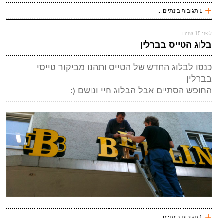
שלח תגובה
+
1 תגובות בינתיים ...
לפני 14 שנים
לפני 15 שנים
לולה
בלוג הטייס בברלין
יו, איזה מדהים
כנסו לבלוג החדש של הטייס
ותהנו מביקור טייסי
עכשיו אני !
בברלין
*
שם
(חובה)
החופש הסתיים אבל הבלוג חיי ונושם (:
*
מייל (אף אחד לא יראה אותו)
(חובה)
אתר
*
אנטי ספאם - באיזה כלי תחבורה אני טס (ארבע אותיות)
(חובה)
+
1 תגובות בינתיים ...